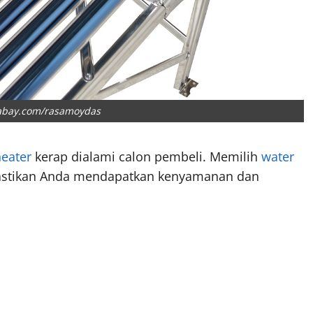
xabay.com/rasamoydas
eater
kerap dialami calon pembeli. Memilih
water
astikan Anda mendapatkan kenyamanan dan