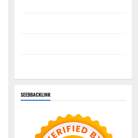
Doorprize Interaktif
Tetap Bisa Liburan Tanpa Cemas: Tips Aman Jelajahi
Lembang yang Rawan Bencana
Cara Pemula Menentukan Komposisi Portofolio
Kripto yang Aman
Paundra Noorbaskoro, Manfaatkan Teknologi untuk
Budi Daya Udang Ramah Lingkungan
SEEDBACKLINK