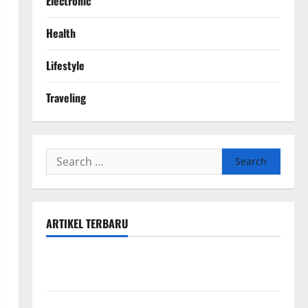
Electronic
Health
Lifestyle
Traveling
Search
for:
ARTIKEL TERBARU
Kelebihan BMI Calculator Online dibanding
Penghitungan Manual
6 Hotel Jakarta dengan Paket Bukber Komunitas &